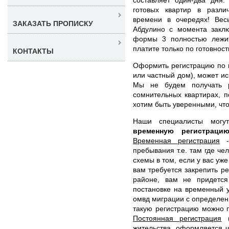
готовых квартир в разли
времени в очередях! Вес
ЗАКАЗАТЬ ПРОПИСКУ
Абдулино с момента закл
формы 3 полностью лежи
платите только по готовност
КОНТАКТЫ
Оформить регистрацию по н
или частный дом), может и
Мы не будем получать р
сомнительных квартирах, 
хотим быть уверенными, что 
Наши специалисты мог
временную регистрац
Временная регистрация
- 
пребывания т.е. там где че
схемы в том, если у вас уж
вам требуется закрепить ре
районе, вам не придется
постановке на временный у
омвд миграции с определен
такую регистрацию можно п
Постоянная регистрация
(
жительства, оформляется 