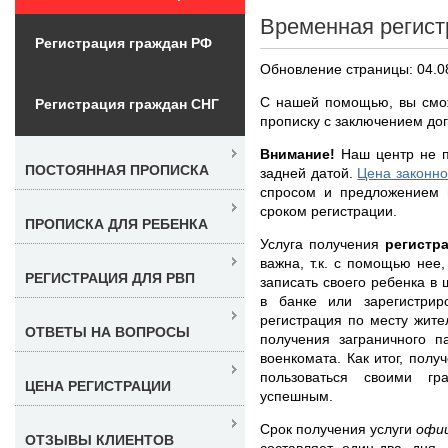
Временная регист
Регистрация граждан РФ
Обновление страницы: 04.0
С нашей помощью, вы смож
Регистрация граждан СНГ
прописку с заключением дог
Внимание!
Наш центр не п
ПОСТОЯННАЯ ПРОПИСКА
задней датой.
Цена законно
спросом и предложением н
сроком регистрации.
ПРОПИСКА ДЛЯ РЕБЕНКА
Услуга получения
регистр
важна, т.к. с помощью нее
РЕГИСТРАЦИЯ ДЛЯ РВП
записать своего ребенка в 
в банке или зарегистрир
регистрация по месту жите
ОТВЕТЫ НА ВОПРОСЫ
получения заграничного п
военкомата. Как итог, пол
пользоваться своими г
ЦЕНА РЕГИСТРАЦИИ
успешным.
Срок получения услуги
офи
ОТЗЫВЫ КЛИЕНТОВ
составляет один-два дня